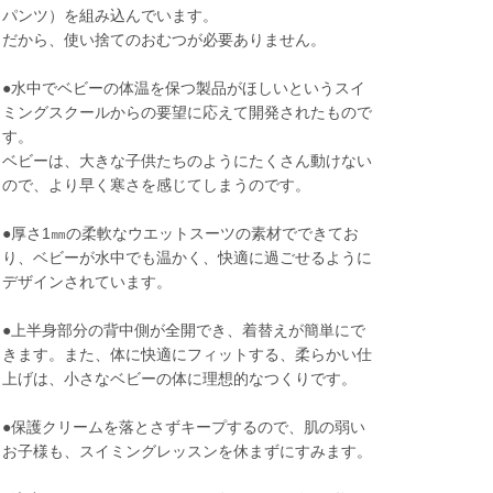
パンツ）を組み込んでいます。
だから、使い捨てのおむつが必要ありません。
●水中でベビーの体温を保つ製品がほしいというスイ
ミングスクールからの要望に応えて開発されたもので
す。
ベビーは、大きな子供たちのようにたくさん動けない
ので、より早く寒さを感じてしまうのです。
●厚さ1㎜の柔軟なウエットスーツの素材でできてお
り、ベビーが水中でも温かく、快適に過ごせるように
デザインされています。
●上半身部分の背中側が全開でき、着替えが簡単にで
きます。また、体に快適にフィットする、柔らかい仕
上げは、小さなベビーの体に理想的なつくりです。
●保護クリームを落とさずキープするので、肌の弱い
お子様も、スイミングレッスンを休まずにすみます。