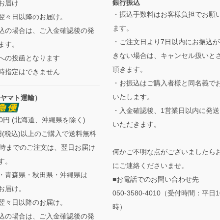
銀行振込
お届け
・振込手数料はお客様負担でお願
翌々日以降のお届け。
ます。
込の場合は、ご入金確認後の発
・ご注文日より7日以内にお振込が
ます。
きない場合は、キャンセル扱いと
への投函となります
頂きます。
時指定はできません
・お振込はご購入者様と同名義で
いたします。
（ヤマト運輸）
・入金確認後、1営業日以内に発送
0円 (北海道、沖縄県を除く)
いただきます。
0円(税込)以上のご購入で送料無料
3時までのご注文は、翌日お届け
何かご不明な点がございましたら
す。
にご連絡くださいませ。
・青森県・秋田県・沖縄県は
■お電話でのお問い合わせ先
お届け。
050-3580-4010（受付時間：平日1
翌々日以降のお届け。
時）
込の場合は、ご入金確認後の発