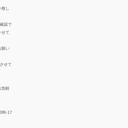
い致し
確認で
させて
お願い
させて
お気軽
0時-17