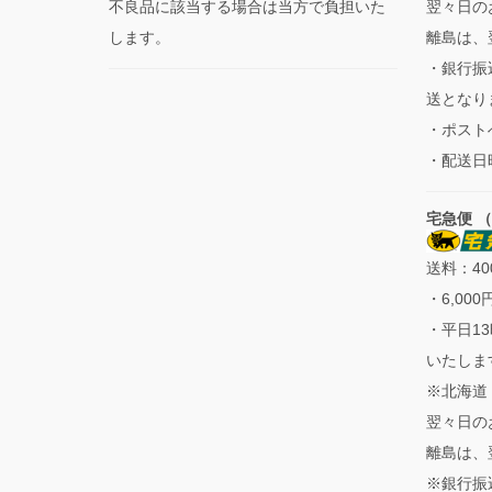
不良品に該当する場合は当方で負担いた
翌々日の
します。
離島は、
・銀行振
送となり
・ポスト
・配送日
宅急便 
送料：40
・6,00
・平日1
いたしま
※北海道
翌々日の
離島は、
※銀行振