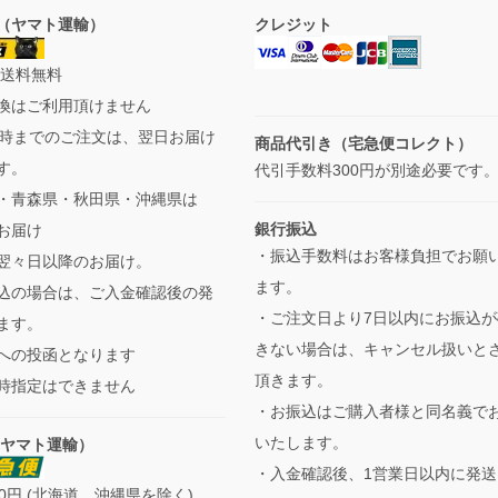
（ヤマト運輸）
クレジット
 送料無料
換はご利用頂けません
3時までのご注文は、翌日お届け
商品代引き（宅急便コレクト）
す。
代引手数料300円が別途必要です
・青森県・秋田県・沖縄県は
銀行振込
お届け
・振込手数料はお客様負担でお願
翌々日以降のお届け。
ます。
込の場合は、ご入金確認後の発
・ご注文日より7日以内にお振込が
ます。
きない場合は、キャンセル扱いと
への投函となります
頂きます。
時指定はできません
・お振込はご購入者様と同名義で
いたします。
（ヤマト運輸）
・入金確認後、1営業日以内に発送
0円 (北海道、沖縄県を除く)