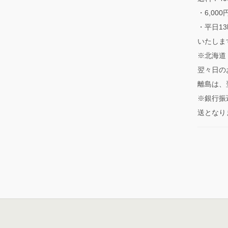
・6,00
・平日1
いたしま
※北海道
翌々日の
離島は、
※銀行振
送となり