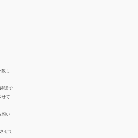
。
い致し
確認で
させて
お願い
させて